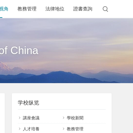
视角
教務管理
法律地位
證書查詢
of China
学校纵览
講座會議
學校新聞
課件下載
人才培養
教務管理