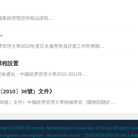
BA職業經理雙證班精品課程…
-
經濟管理大學2010年度百名優秀學員評選工作即將開…
課程設置
体通知：中國經濟管理大學2010-2011年…
010〕36號）文件》
〕36號）文件》中國經濟管理大學積極學習《國務院關於…
right(c)2003 Economic Administration University of China All rights res
China registers the register - Ascend the mark：35893628-000-03-04