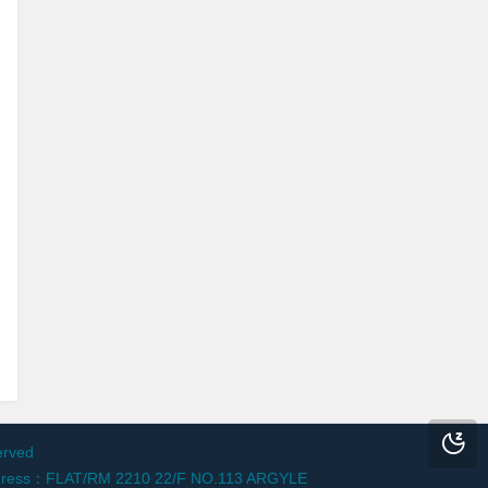
erved
-1 Address：FLAT/RM 2210 22/F NO.113 ARGYLE