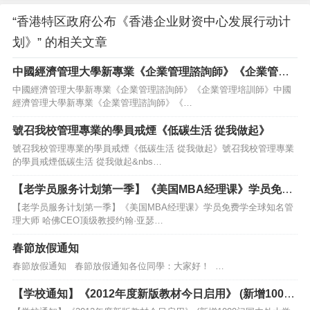
“香港特区政府公布《香港企业财资中心发展行动计
划》” 的相关文章
中國經濟管理大學新專業《企業管理諮詢師》《企業管理
培訓師》
中國經濟管理大學新專業《企業管理諮詢師》《企業管理培訓師》中國
經濟管理大學新專業《企業管理諮詢師》《…
號召我校管理專業的學員戒煙《低碳生活 從我做起》
號召我校管理專業的學員戒煙《低碳生活 從我做起》號召我校管理專業
的學員戒煙低碳生活 從我做起&nbs…
【老学员服务计划第一季】《美国MBA经理课》学员免费
学
【老学员服务计划第一季】《美国MBA经理课》学员免费学全球知名管
理大师 哈佛CEO顶级教授约翰·亚瑟…
春節放假通知
春節放假通知 春節放假通知各位同學：大家好！ …
【学校通知】《2012年度新版教材今日启用》 (新增1000
门国内外大学MBA管理实战课）