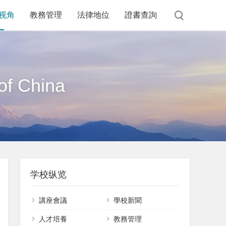
视角
教務管理
法律地位
證書查詢
of China
学校纵览
講座會議
學校新聞
課件下載
人才培養
教務管理