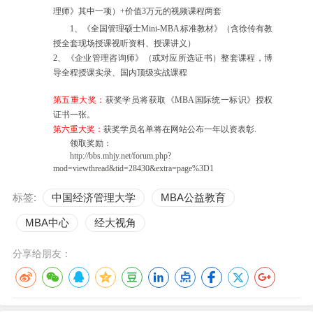
理师》其中一项
）+
价值
3
万元的视频课程两套
1
、《全国管理硕士
Mini-MBA
标准教材》（含徐传有教
授全套现场授课视听资料、授课讲义）
2
、《企业管理咨询师》（或对应所选证书）整套课程，博
导全程授课实录、国内顶级实战课程
第五重大奖：
获奖学员将获取《
MBA
国际统一标识》授权
证书一张。
第六重大奖
：
获奖学员名单将在网站公布一年以资表彰.
领取奖励：
http://bbs.mhjy.net/forum.php?
mod=viewthread&tid=28430&extra=page%3D1
标签:
中国经济管理大学
MBA公益教育
MBA中心
经大视角
分享给朋友：