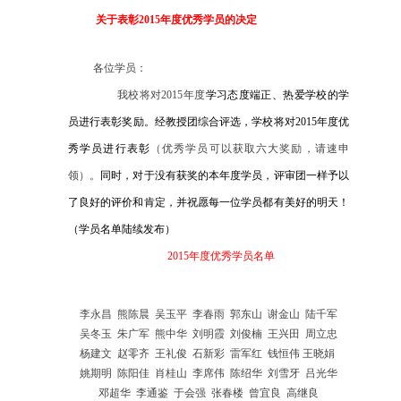
关于表彰
2015
年度
优秀学员的决定
各位学员：
我校将对2015年度
学习态度端正、热爱学校的学
员进行表彰奖励。经教授团综合评选，学校将对
2015年度
优
秀学员进行表彰
（优秀学员可以获取六大奖励，请速申
领）。
同时，对于没有获奖的本年度学员，评审团一样予以
了良好的评价和肯定，并祝愿每一位学员都有美好的明天！
（学员名单陆续发布）
2015年度优秀学员名单
李永昌 熊陈晨 吴玉平 李春雨 郭东山 谢金山 陆千军
吴冬玉 朱广军 熊中华 刘明霞 刘俊楠 王兴田 周立忠
杨建文 赵零齐 王礼俊 石新彩 雷军红 钱恒伟 王晓娟
姚期明 陈阳佳 肖桂山 李席伟 陈绍华 刘雪牙 吕光华
邓超华 李通鉴 于会强 张春楼
曾宜良
高继良