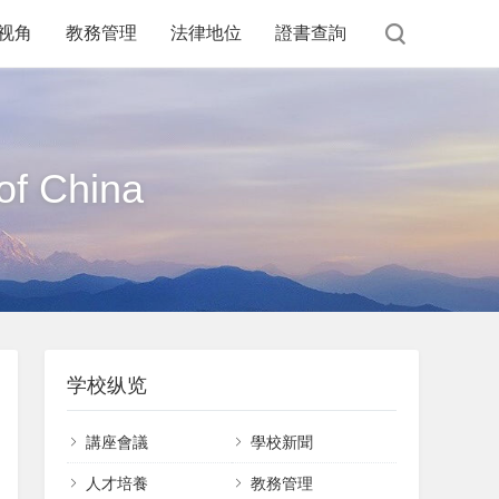
视角
教務管理
法律地位
證書查詢
of China
学校纵览
講座會議
學校新聞
課件下載
人才培養
教務管理