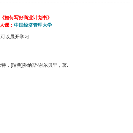
《如何写好商业计划书》
真人课：
中国经济管理大学
就可以展开学习
》
菲尔特，[瑞典]乔纳斯·谢尔贝里，著.