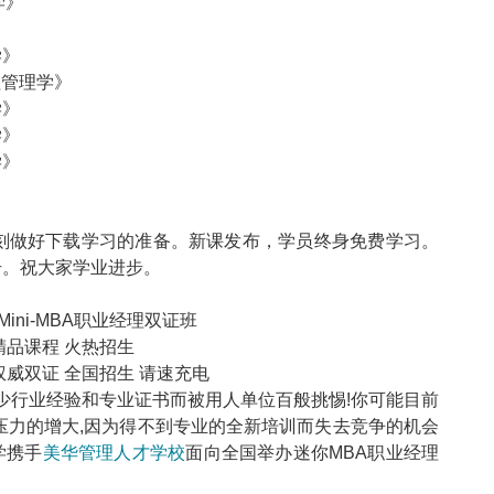
学》
》
学》
程管理学》
学》
学》
学》
刻做好下载学习的准备。新课发布，学员终身免费学习。
号。祝大家学业进步。
Mini-MBA职业经理双证班
精品课程 火热招生
权威双证 全国招生 请速充电
少行业经验和专业证书而被用人单位百般挑惕!你可能目前
压力的增大,因为得不到专业的全新培训而失去竞争的机会
学携手
美华管理人才学校
面向全国举办迷你MBA职业经理