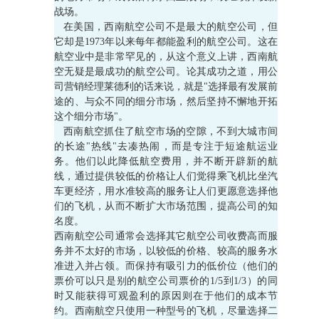
战场。
在美国，西南航空公司不是最大的航空公司，但
它却是1973年以来每年都能盈利的航空公司。这在
航空业中是非常罕见的，从这个意义上讲，西南航
空无疑是最成功的航空公司。论其成功之道，用公
司营销经理莱德利的话来说，就是"选择最有发展前
途的、与众不同的细分市场，然后坚持不懈地开拓
这个细分市场"。
西南航空抓住了航空市场的空隙，不到大城市间
的长途"热线"去凑热闹，而是专注于短途航运业
务。他们以此降低航空费用，并不断开辟新的航
线，通过提供较低的价格让人们觉得乘飞机比坐汽
车更经济，用水准较高的服务让人们更愿意选择他
们的飞机，从而不断扩大市场范围，提高公司的知
名度。
西南航空公司通常会选择其它航空公司收费高而服
务并不太好的市场，以较低的价格、较高的服务水
准进入并占领。而保持有吸引力的低价位（他们的
票价可以只是别的航空公司票价的1/5到1/3）的同
时又能获得可观盈利的原因则在于他们的成本节
约。西南航空只使用一种型号的飞机，尽量选择二