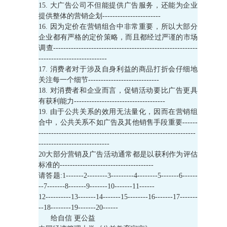
15. 大广告公司不但能提供广告服务，还能为企业
提供整体的营销企划-----------------------
16. 因为定价在营销组合中非常重要，所以大部分
企业都有严格的定价策略，而且都经过严谨的市场
调查---------------------------------------------------------
---------------------------
17. 消费者对于涉及自身利益的商品打折会仔细地
关注每一个细节----------------------------
18. 对消费者和企业而言，促销活动要比广告更具
有获利能力------------------------------------
19. 由于公共关系的效用无法量化，因而在营销组
合中，公共关系不如广告及其他销售手段重要------
--------------------------------------------------------------
----------------------------
20大部分营销及广告活动通常都是以获利作为评估
标准的-------------------------------------
请答题:1-------2--------3---------4--------5-------6------
--7-------8-------9-------10-------11------
12----------13-------14-------15--------16-------17-------
--18--------19-------20------
给自信 更公益