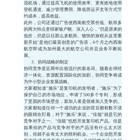
流机场，通过提高飞机的使用效率、更有效地使用
登机通道、减少管理费用、降低营运开支等方式节
约成本，提高收益。
此外，公司还通过广告使西南航空票价低、航班多
的两大特点变得家喻户晓、深入人心，"仍是原来的
低价，仍是以往那么多航班。愉快的旅程从这里重
新开始"是他们最富创意的广告语，6个月之内西南
航空即成为加州最大的航空公司并且业务不断拓
展。
3、协同战略的制定
协同竞争是近两年比较流行的新名词。随着全球经
济一体化，资源配置国际化的加剧，协同竞争将成
为中小型企业发展战略。
大家都知道“施乐”是复印机的发明者，“施乐”为了
保护自己的市场地位，申请了500多个专利，形成
了坚固的市场壁垒，新加入者是很难加入竞争的。
大家都知道任何一个成功的企业的背后都有数不清
的眼睛在盯着，对于“施乐”来说，“佳能”就是它的
竞争对手之一。“佳能”也想开发复印机产品。但是
如果你的产品与竞争对手的产品没有什么太大区
别，你就不会有太大的胜利机会。一个企业想开发