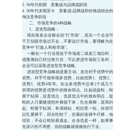
3. 90年代初期 质量战与品牌战阶段
4. 90年代末期至今 质量战\品牌战和价格战组合的
淘汰竞争阶段
二、市场竞争的4种战略
1、进攻型战略：
现在很多企业都会说“打市场”，其实一个企业可
千万别跟市场过不去，不要说打市场，要理解为在
竞争中“打敌人和抢市场”。
一般在一个行业里处于市场老二或老三地位时，
或预测自己经过努力后，可以挤进市场前三名时，
企业可以采取进攻型竞争战略。
进攻型竞争战略就是要主动、攻击对手优势中的
劣势。对手可能有很多优势，比如优势1、优势2、
优势3、优势4等等。在众多优势中总有1个或几个
所谓的优势是优势中的致命弱点。比如说捉蛇，蛇
善于钻洞，这是优点，也是优点中的致命弱点，捉
蛇的人只要随便把外裤脱下来，扎住裤脚，迎风抖
起。蛇善于钻洞，有洞就钻，蛇往里一钻，你就可
以扎紧裤子，回去吃蛇了，但最好选择牛仔裤，他
结实，不会让蛇轻易逃走。企业也是一样，如果事
先设计的不周密，你的战略就很难执行下去。