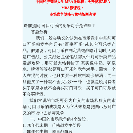
中国经济管理大学 MBA微课程：免费畅享MBA
MBA微课程：
市场竞争战略与营销智商测评
课前提问:可口可乐的竞争对手是谁呀？
答题分析:
我们一般会狭义的认为在市场竞争中能与可
口可乐相竞争的只有“百事可乐”或其它可乐类产
品。假如说，可口可乐在制定营销战略计划时,无论
是广告战、公关战还是促销战都只针对可乐类产品
发起攻势，那可就大错特错了.其实像牛奶、矿泉
水、啤酒等等都是可口可乐的竞争对手，因为一个
人在渴的时候，他只要买一种饮料就会解渴，而一
旦他买了一种就不会买另外一种，也就是说消费者
买了矿泉水就不会再买可口可乐，买了可口可乐就
不会买啤酒。
我们常说的市场可分为广义的市场和狭义的市
场,可口可乐的成功是因为它从来都是把自己放到广
义的市场中去参与竞争
一、中国的市场竞争的4个阶段，
1. 70年代末期 价格战竞争阶段
2. 80年代中期 质量战阶段