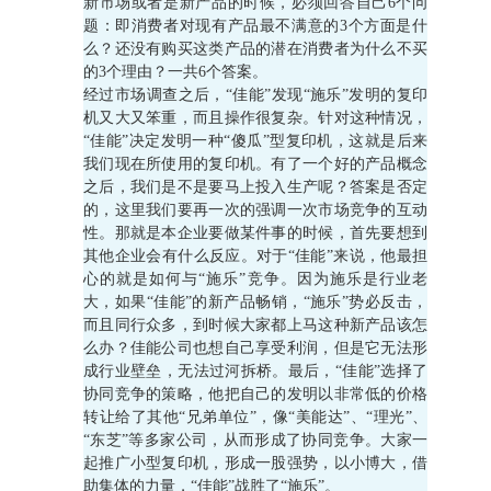
新市场或者是新产品的时候，必须回答自己6个问
题：即消费者对现有产品最不满意的3个方面是什
么？还没有购买这类产品的潜在消费者为什么不买
的3个理由？一共6个答案。
经过市场调查之后，“佳能”发现“施乐”发明的复印
机又大又笨重，而且操作很复杂。针对这种情况，
“佳能”决定发明一种“傻瓜”型复印机，这就是后来
我们现在所使用的复印机。有了一个好的产品概念
之后，我们是不是要马上投入生产呢？答案是否定
的，这里我们要再一次的强调一次市场竞争的互动
性。那就是本企业要做某件事的时候，首先要想到
其他企业会有什么反应。对于“佳能”来说，他最担
心的就是如何与“施乐”竞争。因为施乐是行业老
大，如果“佳能”的新产品畅销，“施乐”势必反击，
而且同行众多，到时候大家都上马这种新产品该怎
么办？佳能公司也想自己享受利润，但是它无法形
成行业壁垒，无法过河拆桥。最后，“佳能”选择了
协同竞争的策略，他把自己的发明以非常低的价格
转让给了其他“兄弟单位”，像“美能达”、“理光”、
“东芝”等多家公司，从而形成了协同竞争。大家一
起推广小型复印机，形成一股强势，以小博大，借
助集体的力量，“佳能”战胜了“施乐”。