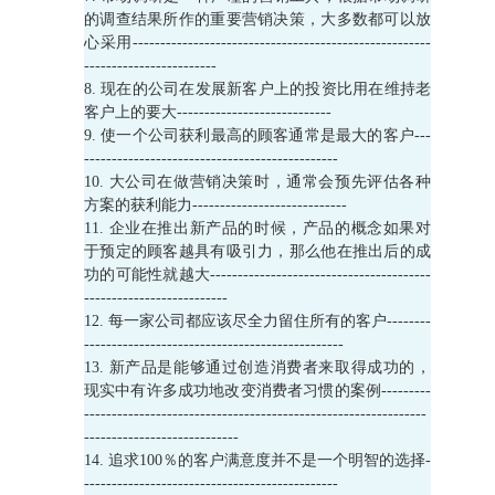
的调查结果所作的重要营销决策，大多数都可以放
心采用------------------------------------------------------
------------------------
8. 现在的公司在发展新客户上的投资比用在维持老
客户上的要大----------------------------
9. 使一个公司获利最高的顾客通常是最大的客户---
----------------------------------------------
10. 大公司在做营销决策时，通常会预先评估各种
方案的获利能力----------------------------
11. 企业在推出新产品的时候，产品的概念如果对
于预定的顾客越具有吸引力，那么他在推出后的成
功的可能性就越大----------------------------------------
--------------------------
12. 每一家公司都应该尽全力留住所有的客户--------
-----------------------------------------------
13. 新产品是能够通过创造消费者来取得成功的，
现实中有许多成功地改变消费者习惯的案例---------
--------------------------------------------------------------
----------------------------
14. 追求100％的客户满意度并不是一个明智的选择-
----------------------------------------------