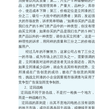
消费者认同其质量；第二，只生产５种最畅销的产
品，这样生产线管理简单，产量大，品种少，库存
小，使总成本下降；第三，价格定位是立邦漆的三
分之二，吸引一大批中档的消费者；第四，发起强
大的市场攻势，诉求简单明确，“如果你买的产品是
我们生产的５种门类产品中的一种类型，你没有理
由买立邦漆，如果你买的产品是我们生产的５种门
类产品以外的一种类型，请你去买立邦漆”，这是一
种理性的诉求，用同样的质量和三分之二的价格说
服用户。
经过几年的不懈努力，这家公司占有了三分之
一的市场，成为市场上的三巨头之一。需要强调的
是，立邦漆面对这样的进攻者无法全面还击，因为
如果立邦漆减少品种，就会失去其特有的优势。立
邦漆成在广告创意的成功，败在广告创意的局限
性，挑战立邦漆的小企业因重视市场调查与采用了
竞争型广告策划而竞争制胜。
2、迂回战略
迂回战不同于游击战，不是打一枪换一个地方，
而是一种战略行为。
迂回战的原则是：出其不意地闪电抢占没有设防
的地方市场，成功后再杀回主战场，或继续开发新