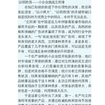
以弱胜强——小企业挑战立邦漆
在知己知彼的前提下作出理性的决策，然后再
发起进攻，“以小搏大”、“以弱胜强”的关键突破口
就是找到对方优势之中的弱点，令对手无法反击。
“立邦漆”在中国是近几年伴随着装修市场的火
爆而升起的一颗新星，以其优良的产品，高档的价
格和准确的广告诉求赢得了市场，成为同行业中的
龙头老大。一句“处处放光彩”的广告词，体现了平
和亲切的老大风范。立邦漆种类齐全，多姿多彩，
产品覆盖了几乎所有的门类和应用，可以说是无所
不有，可以满足各种消费者的不同需求。
一个生产涂料的小企业想开拓新的市场，他们
对市场做了周密的调查：通过对立邦漆的买主进行
分析结果发现，人们普遍欣赏立邦漆的质量和品
牌，但是对其价格不尽满意；统计分析立邦漆的销
售状况，结果发现最畅销的产品只有５种，其他产
品销量远远低于这５种漆；走访立邦漆的代理商，
结果发现由于立邦漆种类多，对资金的需求大，库
存也是一大问题，代理商很大压力。
于是这家公司作出了决策，第一，生产与立邦
漆同等质量的产品，并通过权威机构和宣传手段使