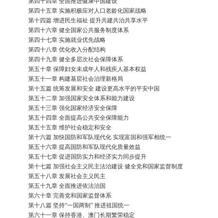
第四十四章 全面推进健康中国建设
第四十五章 实施积极应对人口老龄化国家战略
第十四篇 增进民生福祉 提升共建共治共享水平
第四十六章 健全国家公共服务制度体系
第四十七章 实施就业优先战略
第四十八章 优化收入分配结构
第四十九章 健全多层次社会保障体系
第五十章 保障妇女未成年人和残疾人基本权益
第五十一章 构建基层社会治理新格局
第十五篇 统筹发展和安全 建设更高水平的平安中国
第五十二章 加强国家安全体系和能力建设
第五十三章 强化国家经济安全保障
第五十四章 全面提高公共安全保障能力
第五十五章 维护社会稳定和安全
第十六篇 加快国防和军队现代化 实现富国和强军相统一
第五十六章 提高国防和军队现代化质量效益
第五十七章 促进国防实力和经济实力同步提升
第十七篇 加强社会主义民主法治建设 健全党和国家监督制度
第五十八章 发展社会主义民主
第五十九章 全面推进依法治国
第六十章 完善党和国家监督体系
第十八篇 坚持“一国两制” 推进祖国统一
第六十一章 保持香港、澳门长期繁荣稳定