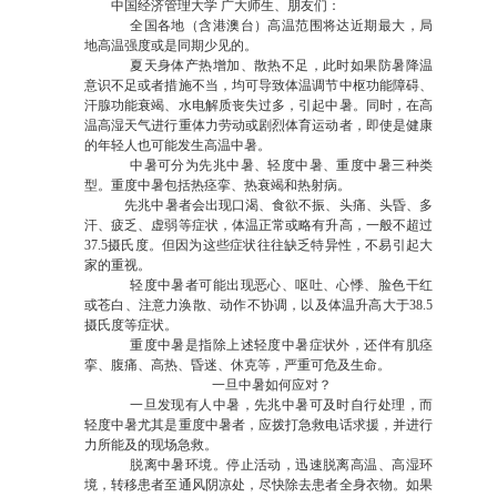
中国经济管理大学 广大师生、朋友们：
全国各地（含港澳台）高温范围将达近期最大，局
地高温强度或是同期少见的。
夏天身体产热增加、散热不足，此时如果防暑降温
意识不足或者措施不当，均可导致体温调节中枢功能障碍、
汗腺功能衰竭、水电解质丧失过多，引起中暑。同时，在高
温高湿天气进行重体力劳动或剧烈体育运动者，即使是健康
的年轻人也可能发生高温中暑。
中暑可分为先兆中暑、轻度中暑、重度中暑三种类
型。重度中暑包括热痉挛、热衰竭和热射病。
先兆中暑者会出现口渴、食欲不振、头痛、头昏、多
汗、疲乏、虚弱等症状，体温正常或略有升高，一般不超过
37.5摄氏度。但因为这些症状往往缺乏特异性，不易引起大
家的重视。
轻度中暑者可能出现恶心、呕吐、心悸、脸色干红
或苍白、注意力涣散、动作不协调，以及体温升高大于38.5
摄氏度等症状。
重度中暑是指除上述轻度中暑症状外，还伴有肌痉
挛、腹痛、高热、昏迷、休克等，严重可危及生命。
一旦中暑如何应对？
一旦发现有人中暑，先兆中暑可及时自行处理，而
轻度中暑尤其是重度中暑者，应拨打急救电话求援，并进行
力所能及的现场急救。
脱离中暑环境。停止活动，迅速脱离高温、高湿环
境，转移患者至通风阴凉处，尽快除去患者全身衣物。如果