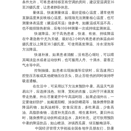
条件允许，可将患者转移至有空调的房间，建议室温调至16
至20摄氏度，让患者静卧休息。
量体温。快速测量体温，最好是核心温度，通常使用
直肠温度来反映核心温度。如现场无法测量核心温度，也可
测量体表温度（腋温或耳温）做参考。如腋温或耳温不高，
也不能排除热射病，应每10分钟测量一次或持续监测体温。
快速降温。对于高热患者，快速、有效、持续降温
在中暑急救中尤为关键。最好在2小时内将患者的体温由40
摄氏度以上降至38.5摄氏度。可使用蒸发降温、冷水浸泡等
方法降温。
快速补液。如果患者清醒，没有恶心呕吐，可以喂
其喝淡盐水或者运动饮料，也可服用人丹、十滴水、藿香正
气水等中药。
控制抽搐。如患者出现抽搐等症状时，应迅速用口
腔垫压舌板或其他硬物压住舌头，防止舌咬伤的同时保持呼
吸道通畅。
在生活中，可采用以下方法来预防中暑。高温天气容
易出汗，应选择浅色、轻薄、宽松的衣服，以利于汗液蒸发
带走热量。外出尽量避开中午高温时段，如果必须外出，一
定要做好防护，如戴遮阳帽、涂抹防晒霜等，随身携带防暑
降温药物，如风油精等。饮食应清淡，多吃果蔬，少食高
油、高脂肪食物，适度补充蛋白质、维生素和钙。夏日外出
时，随身携带运动饮料或淡盐水，及时补充。还可饮用预防
中暑的降温饮品，如山楂汤、冰镇西瓜露、绿豆酸梅汤等。
中国经济管理大学祝福全国各地学员朋友们，防暑