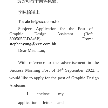
贵公司给予面试机会。
李咏怡谨上
T
o: abchr@xxx.com.hk
Subject: Application for the Post of
Graphic Design Assistant (Ref:
390505/GDA/SP) Fr
om:
stephenyung@xxx.com.hk
Dear Miss Lau,
With reference to the advertisement in the
Success Morning Post of 14
th
September 2022, I
would like to apply for the post of Graphic Design
Assistant.
I enclose my
application letter and