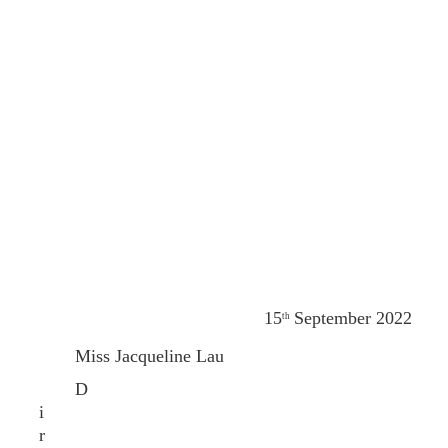
15
September 2022
th
Miss Jacqueline Lau
D
i
r