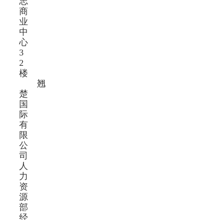
志
商
业
中
心
3
2
楼
翘
楚
国
际
有
限
公
司
人
力
资
源
部
经