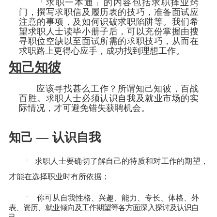
「求职一本通」的内容包括求职择业窍
门，撰写求职信及履历表的技巧，准备面试应
注意的事项，及如何识破求职陷阱等。我们希
望求职人士读毕小册子后，可以充份掌握由搜
寻职位空缺以至面试所需的求职技巧，从而在
求职路上更得心应手，成功找到理想工作。
知己知彼
应该寻找甚么工作？所谓知己知彼，百战
百胜。求职人士必须认识自我及就业市场的实
际情况，才可避免错失获聘机会。
知己
—
认识自我
求职人士要确切了解自己的特质和对工作的期望，
¨
才能在选择职业时有所依据；
你可从自我性格、兴趣、能力、专长、体格、外
¨
表、资历、就业倾向及工作期望等各方面深入探讨及认识自