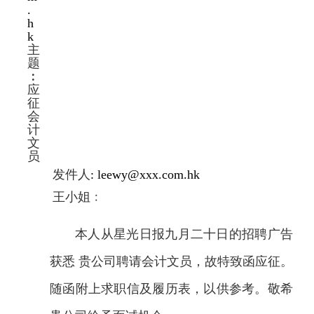
.
h
k
主
题
︰
应
征
会
计
文
员
发件人
: leewy@xxx.com.hk
王小姐﹕
本人从星光日报九月二十日的招聘广告
获悉 贵公司聘请会计文员，故特致函应征。
随函附上求职信及履历表，以供参考。敬希