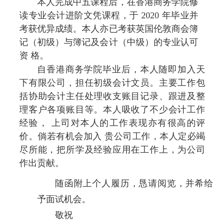
本人完成中五课程后，在香港商务学院修
读专业会计进阶文凭课程，于
2020
年毕业并
考获优异成绩。本人亦已考获英国伦敦商会簿
记（初级）与簿记及会计（中级）的专业认可
资 格。
自香港商务学院毕业后，本人随即加入天
下有限公司，担任初级会计文员。主要工作包
括
协助会计主任处理收支账目记录、跟进及整
理客户各项账目等。本人吸收了不少会计工作
经验， 上司对本人的工作表现亦有很高的评
价。倘若有机会加入 贵公司工作，本人定必竭
尽所能，把所学及经验应用在工作上，为公司
作出贡献。
随函附上个人履历，恳请阅览，并希给
予面试机会。
敬祝