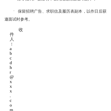
保留招聘广告、求职信及履历表副本，以作日后获
¨
邀面试时参考。
收
件
人
︰
a
b
c
d
h
r
@
x
x
x
.
c
o
m