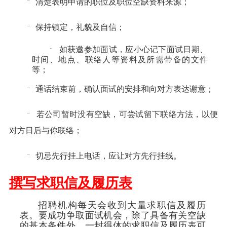
清楚表明申请的职位及职位空缺资料来源；
¨
保持镇定，礼貌及自信；
¨
如获邀参加面试，应小心记下面试日期、
¨
时间、地点、联络人等资料及所需带备的文件
等；
通话结束前，确认面试的安排和向对方表达谢意；
¨
若公司暂时没有空缺，可尝试留下联络方法，以便
¨
对方日后与你联络；
切忌先行挂上电话，应让对方先行挂线。
¨
撰写求职信及履历表
招聘机构每天会收到大量求职信及履历
表。要成功争取面试机会，除了具备有关空缺
的基本条件外，一封得体的求职信及履历表可