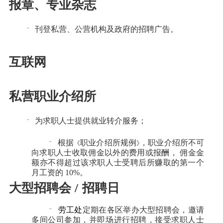
报章、专业杂志
刊登私营、公营机构及政府的招聘广告。
¨
互联网
私营职业介绍所
为求职人士提供就业转介服务；
¨
根据
职业介绍所规例
，职业介绍所不可
¨
《
》
向求职人士收取佣金以外的费用或报酬，
佣金金
额亦不得超过该求职人士受聘后所赚取的第一个
月工资的
10%
。
大型招聘会
/
招聘日
劳工处
定期在各区举办大型招聘会，邀请
¨
多间公司参加，并即场进行招聘，接受求职人士