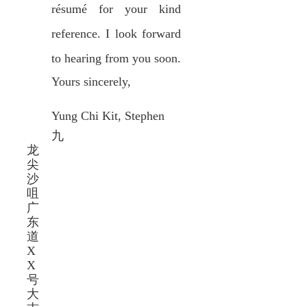
résumé for your kind
reference. I look forward
to hearing from you soon.
Yours sincerely,
Yung Chi Kit, Stephen
九
龙
尖
沙
咀
广
东
道
X
X
号
大