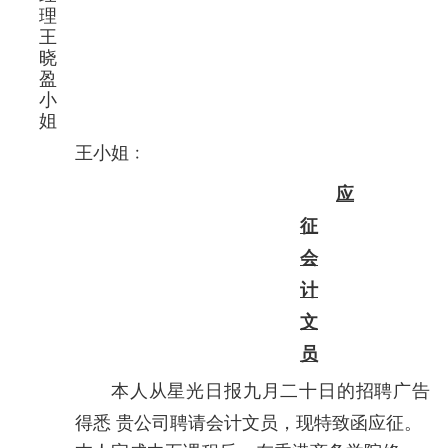
理
王
晓
盈
小
姐
王小姐﹕
应
征
会
计
文
员
本人从星光日报九月二十日的招聘广告
得悉 贵公司聘请会计文员，现特致函应征。