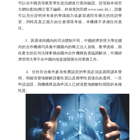
可以在中國高等教育學生資訊網進行查詢驗證。請登錄本校官
方網站查詢(獨立電子編碼，終身查詢官網 www.eauc.hk )，證書
可以充分證明持有者的學識能力或參加過同等層次的培訓學
習，同時其真正能力由社會環境考核，本機構不承擔任何責
任。
3、因香港與國內的司法體制不同，中國經濟管理大學在國
內的合作機構均具備中國國內的獨立法人資格、教學資格，因
此產生的任何法律事務由國內合作機構負責協調解決，中國經
濟管理大學不在中國內地直接開展任何業務工作。
4、任何符合條件參加免費認證的學員必須認真閱讀本聲
明，明確清楚地瞭解證書性質以及辦學性質後自由選擇。一旦
申請認證，我機構將認為申請人已經清楚地瞭解到我院的各種
性質。