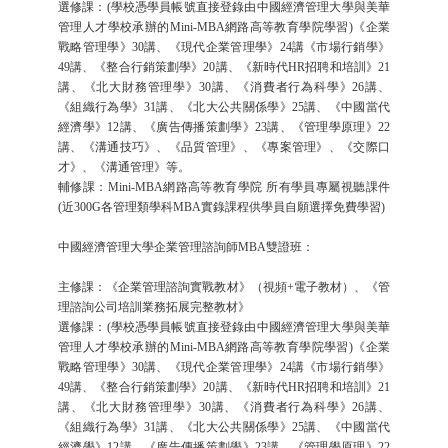
選修課：(學校憑學員帳號直接登錄由中國經濟管理大學與美華
管理人才學校承辦的Mini-MBA網路高等教育學院學習)《企業
戰略管理學》30講、《現代企業管理學》24講《市場行銷學》
49講、《整合行銷策劃學》20講、《新時代HR招聘和培訓》21
講、《北大財務管理學》30講、《消費者行為科學》26講、
《組織行為學》31講、《北大公共關係學》25講、《中國當代
經濟學》12講、《廣告傳播策劃學》23講、《管理學原理》22
講、《溝通技巧》、《品質管理》、《專案管理》、《交際口
才》、《溝通管理》等。
輔修課：Mini-MBA網路高等教育學院 所有學員專屬視聽課件
(近300G各管理類學科MBA實錄課程供學員自願選擇免費學習)
中國經濟管理大學企業管理諮詢師MBA雙證班：
主修課：《企業管理諮詢實戰教材》（視頻+電子教材）、《管
理諮詢公司培訓業務拓展完整教材》
選修課：(學校憑學員帳號直接登錄由中國經濟管理大學與美華
管理人才學校承辦的Mini-MBA網路高等教育學院學習)《企業
戰略管理學》30講、《現代企業管理學》24講《市場行銷學》
49講、《整合行銷策劃學》20講、《新時代HR招聘和培訓》21
講、《北大財務管理學》30講、《消費者行為科學》26講、
《組織行為學》31講、《北大公共關係學》25講、《中國當代
經濟學》12講、《廣告傳播策劃學》23講、《管理學原理》22