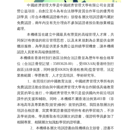
中國經濟管理大學是中國經濟管理大學有限公司全資運
營公益項目，自創立至今為有合法辦學資質合作單位的優秀培
訓學員（符合本機構認證條件的）頒發各層次培訓證書均屬於
免費認證，兩年內沒有充分理由不參加認證者按自動放棄權益
處理。
本機構旨在建立中國最具有潛質的高端管理人才庫，共
同探討有價值的前沿管理思想，以及未來規劃為企業提供金牌
獵頭服務，為學員提供更多免費公益持續學習機會，讓本機構
認證人員更有高端價值體現。
本機構依香港特別行政區法例合法註冊並為歷年年檢合格單
位（合法註冊登記號：35893628-00），受HKSAR(香港特別行
政區)法律保護，同時接受HKRD(香港稅務局)監督管理。法定
業務範圍：學歷教育、人才交流培訓、學術研究等。
1、依照現行的中國教育法規，中國經濟管理大學所有的
免費認證活動全部由與中國經濟管理大學有合作關係具備教育
資質的單位進行，中國經濟管理大學只是提供國內外前沿培訓
課件的支援和輔助。同時，本機構不屬香港法例第493章 《非
本地高等及專業教育(規管)條例》規管的課程。我院各類層次的
培訓合格證書、寫實畢業證書僅證明持有者的學習能力，不涉
及學術資格。學員獲取各培訓層次的證書，僅證明學員參加了
相關專業、相關層次知識點學習的證明書。
2、本機構各層次培訓證書由我機構自主頒發，證書不