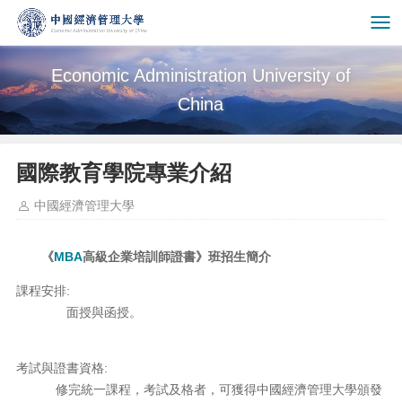
Economic Administration University of
China
國際教育學院專業介紹
中國經濟管理大學
《
MBA
高級企業培訓師證書》班招生簡介
課程安排:
面授與函授。
考試與證書資格:
修完統一課程，考試及格者，可獲得中國經濟管理大學頒發