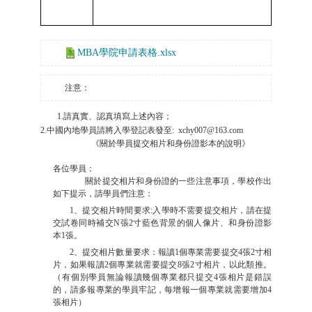
MBA學院申請表格.xlsx
注意：
1.請真實、認真填寫上述內容；
2.中國內地學員請將入學登記表發至: xchy007@163.com
《關於學員提交相片和身份證影本的說明》
各位學員：
關於提交相片和身份證的一些注意事項，學校作出
如下提示，請學員們注意：
1、提交相片時間要求:入學時不需要提交相片，請在提
交試卷同時補交N張2寸藍色背景的個人像片、和身份證影
本1張。
2、提交相片數量要求：報讀1個專業需要提交4張2寸相
片，如果報讀2個專業就需要提交8張2寸相片，以此類推。
（有個別學員無論報讀幾個專業都只提交4張相片是錯誤
的，請多報專業的學員牢記，每增報一個專業就需要增加4
張相片）