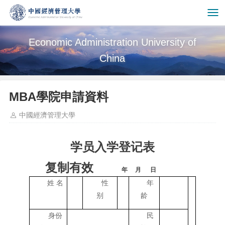
Economic Administration University of
China
MBA學院申請資料
中國經濟管理大學
学员入学登记表
复制有效
年 月 日
姓 名
性
年
别
龄
身份
民