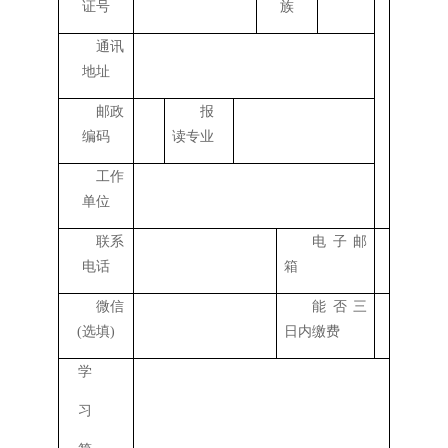
证号
族
通讯
地址
邮政
报
编码
读专业
工作
单位
联系
电子邮
电话
箱
微信
能否三
(选填)
日内缴费
学
习