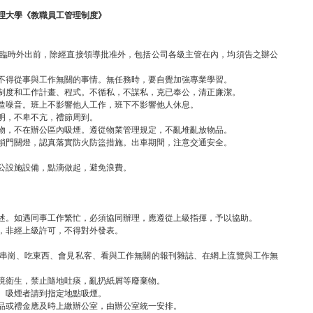
理大學《教職員工管理制度》
假。臨時外出前，除經直接領導批准外，包括公司各級主管在內，均須告之辦公
，不得從事與工作無關的事情。無任務時，要自覺加強專業學習。
章制度和工作計畫、程式。不循私，不謀私，克已奉公，清正廉潔。
製造噪音。班上不影響他人工作，班下不影響他人休息。
文明，不卑不亢，禮節周到。
衣物，不在辦公區內吸煙。遵從物業管理規定，不亂堆亂放物品。
時鎖門關燈，認真落實防火防盜措施。出車期間，注意交通安全。
辦公設施設備，點滴做起，避免浪費。
。
陳述。如遇同事工作繁忙，必須協同辦理，應遵從上級指揮，予以協助。
者，非經上級許可，不得對外發表。
天、串崗、吃東西、會見私客、看與工作無關的報刊雜誌、在網上流覽與工作無
環境衛生，禁止隨地吐痰，亂扔紙屑等廢棄物。
煙。吸煙者請到指定地點吸煙。
禮品或禮金應及時上繳辦公室，由辦公室統一安排。