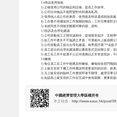
3.4用品使用規範
1) 正確使用公司的物品和設備，提高工作效率。
2) 公司任何物品不能野蠻對待和挪為私用。
3) 借用他人或公司的東西，使用後及時送還或歸放原處
4) 工作臺不得擺放與工作無關的物品；工作完畢後對
5) 未經同意不得隨意翻看同事的檔、資料。
3.5投訴及合理化建議
1) 公司鼓勵員工之間坦誠相待，提倡善意批評，互相
2) 如工作中產生不可協調之矛盾，可逐級向上級或辦
3) 公司鼓勵員工提出合理化建議。每季度評選“**金
4) 員工提出的合理化建議應以書面形式交給辦公室，
5) 員工在工作中如遇不公正待遇應以正常管道投訴，
3.6彙報
1) 每位員工在工作中都應及時彙報。彙報按各部門職
2) 上級在安排下屬工作時應說明需要達到的目的、效
3) 凡上級安排的臨時工作應當即著手辦理，處理完畢
4) 如認為上級安排的工作在完成中會有困難，應事前
中國經濟管理大學版權所有
本文链接：
http://www.eauc.hk/post/39