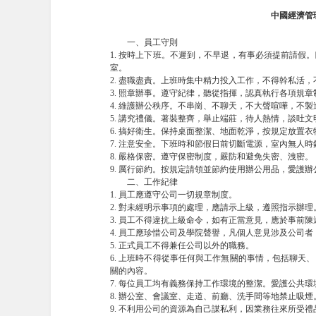
中國經濟管
一、員工守則
1. 按時上下班。不遲到，不早退，有事必須提前請
室。
2. 盡職盡責。上班時集中精力投入工作，不得幹私活
3. 照章辦事。遵守紀律，聽從指揮，認真執行各項規
4. 維護辦公秩序。不串崗、不聊天，不大聲喧嘩，不
5. 講究禮儀。著裝整齊，舉止端莊，待人熱情，談吐
6. 搞好衛生。保持桌面整潔、地面乾淨，按規定放置
7. 注意安全。下班時和節假日前切斷電源，室內無人
8. 嚴格保密。遵守保密制度，嚴防和避免失密、洩密。
9. 厲行節約。按規定請領並節約使用辦公用品，愛護
二、工作紀律
1. 員工應遵守公司一切規章制度。
2. 對未經明示事項的處理，應請示上級，遵照指示辦理
3. 員工不得違抗上級命令，如有正當意見，應於事前
4. 員工應珍惜公司及學院聲譽，凡個人意見涉及公司
5. 正式員工不得兼任公司以外的職務。
6. 上班時不得從事任何與工作無關的事情，包括聊
關的內容。
7. 每位員工均有義務保持工作環境的整潔。愛護公共
8. 辦公室、會議室、走道、前廳、洗手間等地禁止吸
9. 不利用公司的資源為自己謀私利，因業務往來所受