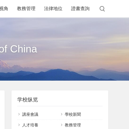
视角
教務管理
法律地位
證書查詢
of China
学校纵览
講座會議
學校新聞
課件下載
人才培養
教務管理