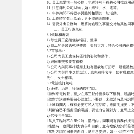
10. 員工應愛惜一切公物，非經許可不得將公司檔或用
11. 注意節約公司財物，如：紙張、水、電等。
12. 午休期間不得從事與賭博相關的一切活動。
13. 工作時間禁止飲酒，更不得酗酒鬧事。
14. 需要外出公務時，應將待處理的事情交待給其他同
三、員工行為規範
3.1儀錶和著裝
1) 每位員工必須儀錶端莊、整潔
2) 員工的著裝應乾淨整齊、美觀大方，符合公司的商務
3.2言談舉止
1) 公司內員工應保持優雅的姿勢和動作，
2) 與同事交談要有禮貌
3) 公司內與同事相遇應主動有禮貌地打招呼，規範禮貌用語
4) 公司內與同事之間談話，應先稱呼名字，如有職
先生、女士相稱。
3.3電話接打規範
1) 正確、迅速、謹慎的接打電話
l 聽到來電鈴聲，至少在第三聲鈴響前取下聽筒。通話
l 聽對方講述時要留心聽並記下要點，未聽清時及時詢
l 上班時間內，確有必要打私人電話時，應簡明扼要，
l 判斷自己不能處理的電話，要坦白告訴對方，並馬上
2) 代接同事電話
l 當員工臨時不在座位時，部門內，同事間有義務代接
l 接聽時，應問清對方身份和目的，並有禮貌地詢問是
l 當對方詢問同事去向時，應注意委婉，如×××現在