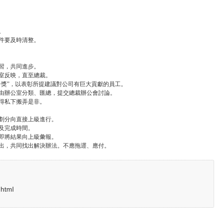
。
文件要及時清整。
學習，共同進步。
公室反映，直至總裁。
點子獎”，以表彰所提建議對公司有巨大貢獻的員工。
並由辦公室分類、匯總，提交總裁辦公會討論。
不得私下搬弄是非。
能劃分向直接上級進行。
果及完成時間。
立即將結果向上級彙報。
提出，共同找出解決辦法。不應拖遝、應付。
.html