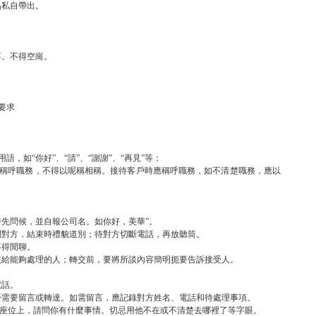
品私自帶出。
事。不得空崗。
要求
，如“你好”、“請”、“謝謝”、“再見”等；
務應稱呼職務，不得以呢稱相稱。接待客戶時應稱呼職務，如不清楚職務，應以
時先問候，並自報公司名。如你好，美華”。
問對方，結束時禮貌道別；待對方切斷電話，再放聽筒。
不得閒聊。
交給能夠處理的人；轉交前，要將所談內容簡明扼要告訴接受人。
電話。
否需要留言或轉達。如需留言，應記錄對方姓名、電話和待處理事項。
不在座位上，請問你有什麼事情。切忌用他不在或不清楚去哪裡了等字眼。