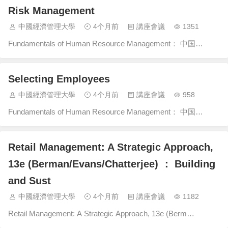
Risk Management
中國經濟管理大學
4个月前
講座會議
1351
Fundamentals of Human Resource Management： 中国…
Selecting Employees
中國經濟管理大學
4个月前
講座會議
958
Fundamentals of Human Resource Management： 中国…
Retail Management: A Strategic Approach,
13e (Berman/Evans/Chatterjee) ： Building
and Sust
中國經濟管理大學
4个月前
講座會議
1182
Retail Management: A Strategic Approach, 13e (Berm…