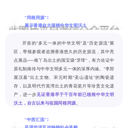
“同根同源”∶
展示香港自古深植中华文明沃土
开首的“多元一体的中华文明”及“历史源流”展
区，带领参观者追溯香港悠久的历史源流，其中亮
点展品──南丫岛出土的国宝级“牙璋”，有力佐证中
原礼制南传与中华文明多元一体的深厚内涵。“李郑
屋汉墓”出土文物、宋元时期“圣山遗址”的陶瓷遗
存，以及明代竹篙湾出土的青花瓷片等珍贵文化遗
产，进一步
见证香港早于千百年前已植根中华文明
沃土，自古以来与祖国同根同源
。
“中西汇流”∶
呈现华洋互动独特社会风貌