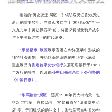
接着的“历史变迁”展区，引领访客见证香港历史
命运的重要转折。当参观者伫立于“林则徐像”与“一
八九九年中英勘界石碑”前，将更深切感受鸦片战争
与不平等条约留下的时代沧桑。
“摩登都市”展区
展
示香港在华洋互动中形成的
独特社会面貌，并始终保留深厚的中华文化底蕴，
重点展品有
香港首家发钞银行
东藩汇理银行于1860
年发行的钞票，以及由
孙中山先生亲自下令创办的
《中国日报》
。
“华洋融合”展区
，还原1930年代大街场景，包
括双层电车、唐楼场景、实景布置的“诚济堂中药
店”等。于旧建筑的韵味之中，生动呈现当时香港华