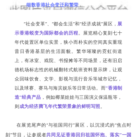
细数香港社会变迁和繁荣
“社会变革”、“都会生活”和“经济成就”展区，
展
示香港蜕变为国际都会的历程
。展览精心复刻七十
年代徙置区单位实景，狭小而朴实的空间真实重现
昔日香港基层的生活面貌。繁华璀璨的霓虹街道
上，有冰室、戏院、书报摊等不同场景，还有旧启
德机场标志性的机械翻转式航班资料显示牌，让观
众回味饮食、文学、影视与流行音乐等城市记忆，
以及球赛、赛马与海滨娱乐等日常活动。而
“香港制
造”经典产品
，例如椰菜娃娃与三国演义保温瓶等，
则
成为经济腾飞年代繁荣景象的鲜明写照
。
在展览尾声的“与祖国同行”展区，以沉浸式的“焦点时
刻”节目，让参观者
共同见证香港回归祖国怀抱、落实“一国