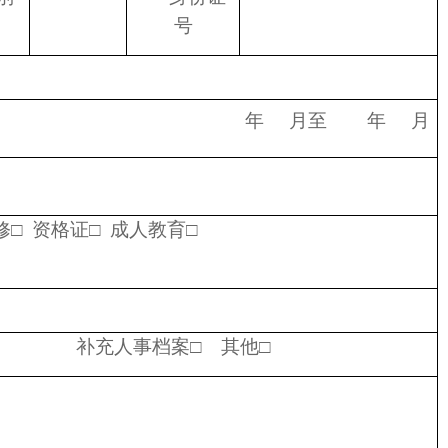
号
年 月至 年 月
□ 资格证□ 成人教育□
补充人事档案□ 其他□