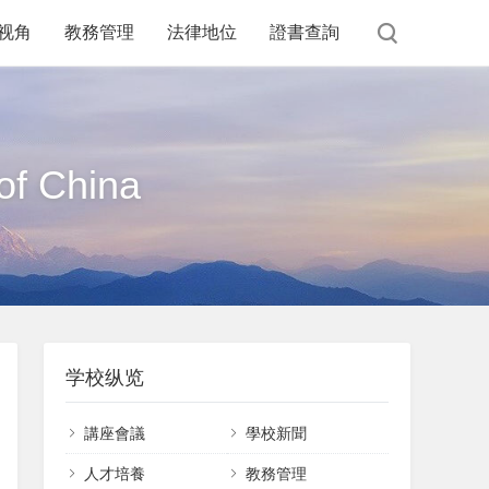
视角
教務管理
法律地位
證書查詢
of China
学校纵览
講座會議
學校新聞
課件下載
人才培養
教務管理