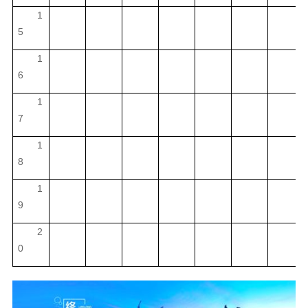
1
5
1
6
1
7
1
8
1
9
2
0