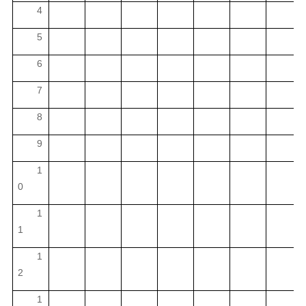
4
5
6
7
8
9
1
0
1
1
1
2
1