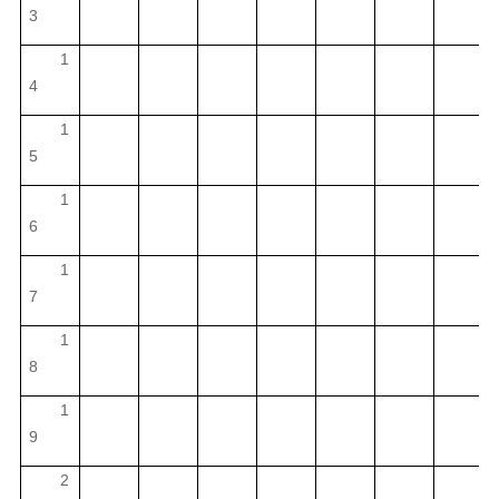
3
1
4
1
5
1
6
1
7
1
8
1
9
2