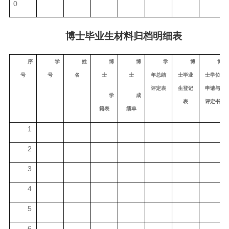
0
博士毕业生材料归档明细表
序
学
姓
博
博
学
博
博
号
号
名
士
士
年总结
士毕业
士学位
评定表
生登记
申请与
学
成
表
评定书
籍表
绩单
1
2
3
4
5
6