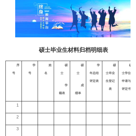
硕士毕业生材料归档明细表
序
学
姓
硕
硕
学
硕
硕
号
号
名
士
士
年总结
士毕业
士学位
评定表
生登记
申请与
学
成
表
评定书
籍表
绩单
1
2
3